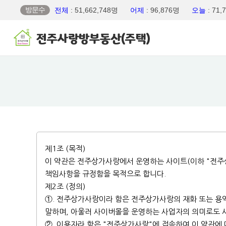
방문수
전체
: 51,662,748명
어제
: 96,876명
오늘
: 71
제1조 (목적)
이 약관은 전주상가사랑에서 운영하는 사이트(이하 "전주상
책임사항을 규정함을 목적으로 합니다.
제2조 (정의)
①. 전주상가사랑이라 함은 전주상가사랑의 재화 또는 용
말하며, 아울러 사이버몰을 운영하는 사업자의 의미로도 
②. 이용자라 함은 "전주상가사랑"에 접속하여 이 약관에