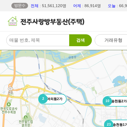
방문수
전체
: 51,561,120명
어제
: 86,914명
오늘
: 66
검색
거래유형
2
여의동2가
10
송천동2가
23
송천동1