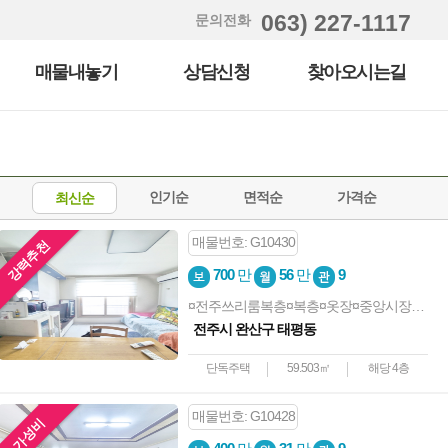
063) 227-1117
문의전화
매물내놓기
상담신청
찾아오시는길
인기순
면적순
가격순
최신순
매물번호: G10430
강력추천
700
만
56
만
9
¤전주쓰리룸복층¤복층¤옷장¤중앙시장¤아아파크¤엘베¤복층
전주시 완산구 태평동
단독주택
59.503㎡
해당 4층
매물번호: G10428
가성비