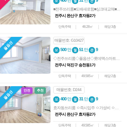
400
만
31
만
9
■전주쓰리룸■도배새로함■싱크대교체■핫한쓰리룸■노고민
전주시 완산구 효자동2가
단독주택
46.28㎡
해당 3층
매물번호: G10427
풀옵션
500
만
51
만
9
◇전주쓰리룸◇풀옵션◇롯데맥스마트◇남향
전주시 덕진구 송천동1가
단독주택
49.585㎡
해당 2층
매물번호: D244
안전
추천
풀옵션
400
만
31
만
9
효자동쓰리룸 ㅇ즉시입주 ㅇ가성비 ㅇ우정청 ㅇ풀옵션 ㅇ노고민
전주시 완산구 효자동2가
단독주택
49.585㎡
해당 3층