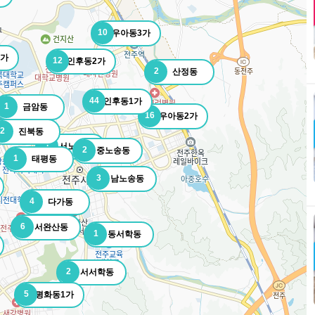
10
우아동3가
1가
12
인후동2가
2
산정동
44
인후동1가
1
금암동
16
우아동2가
2
진북동
1
서노송동
2
중노송동
1
태평동
3
남노송동
4
다가동
6
서완산동
1
동서학동
2
서서학동
5
평화동1가