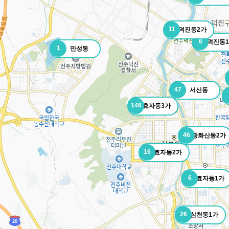
11
덕진동2가
6
덕진동
1
만성동
47
서신동
146
효자동3가
46
중화산동2가
16
효자동2가
6
효자동1가
26
삼천동1가