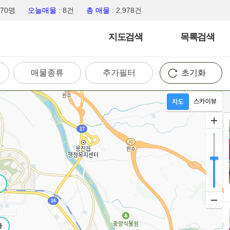
,970명
오늘매물
: 8건
총 매물
: 2,978건
지도검색
목록검색
매물종류
추가필터
초기화
가