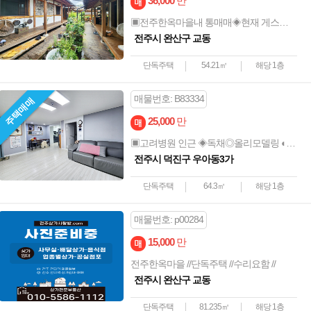
36,000
만
▣전주한옥마을내 통매매◈현재 게스트하우스◎바로운영가능 ◐투자강추
전주시 완산구 교동
단독주택
54.21㎡
해당 1층
매물번호: B83334
주택매매
25,000
만
▣고려병원 인근 ◈독채◎올리모델링 ◐조용한마을 안덕원
전주시 덕진구 우아동3가
단독주택
64.3㎡
해당 1층
매물번호: p00284
15,000
만
전주한옥마을 //단독주택 //수리요함 //
전주시 완산구 교동
단독주택
81.235㎡
해당 1층