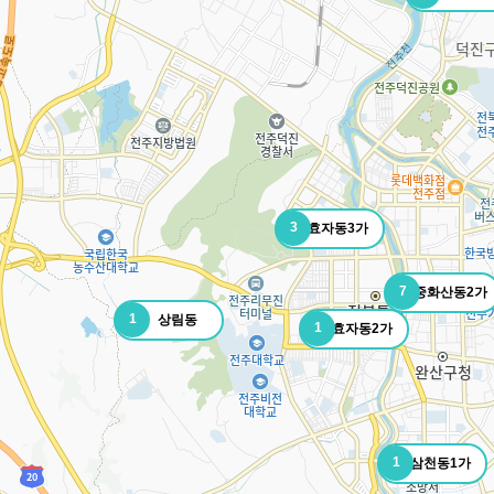
3
효자동3가
7
중화산동2가
1
상림동
1
효자동2가
1
삼천동1가