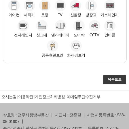
에어컨
세탁기
옷장
TV
신발장
냉장고
가스레인지
전자레인지
싱크대
엘리베이터
도어락
CCTV
인터폰
공동현관보안
화재경보기
목록으로
오시는길
이용약관
개인정보처리방침
이메일무단수집거부
상호명 : 전주사랑방부동산 ┃ 대표자 : 전준길 ┃ 사업자등록번호 : 538-
05-01907 ┃
주소: 전주시 완산구 중화산동2가 735-7 202호 ┃ 등록번호 : 45111-