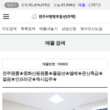
매물
: 2,987건
방문수
전체:
51,474,275
명
오늘:
67,039
명
지도검색
목록검색
매물내놓기
상담신청
찾아오시는길
매물 검색
매물번호 : Y65822
전주원룸★중화산동원룸★풀옵션★엘베★준신축급★
깔끔★인프라굿★즉시입주★