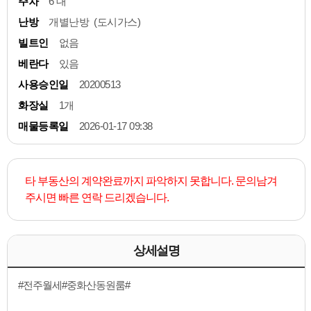
주차
6 대
난방
개별난방 (도시가스)
빌트인
없음
베란다
있음
사용승인일
20200513
화장실
1개
매물등록일
2026-01-17 09:38
타 부동산의 계약완료까지 파악하지 못합니다. 문의남겨
주시면 빠른 연락 드리겠습니다.
상세설명
#전주월세#중화산동원룸#