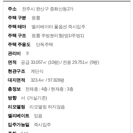
주소
전주시 완산구 중화산동2가
주택 구분
원룸
주택 테마
엘리베이터 풀옵션 즉시입주
주택 구조
원룸 주방분리형(방1/주방1)
주택 주용도
단독주택
관리비
9
면적
공급 33.057㎡ (10평) / 전용 29.751㎡ (9평)
현관구조
계단식
대지면적
323.4㎡ / 97.828평
층정보
전체층 : 4층 / 현재층 : 3층
방향
서 (거실기준)
리모델링
리모델링 하지않음
엘리베이트
있음
입주가능일
즉시입주