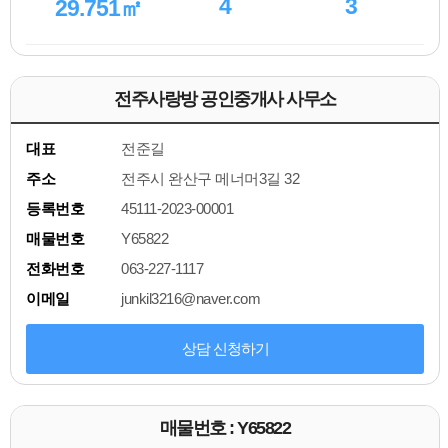
4
3
29.751㎡
전주사랑방 공인중개사 사무소
대표
전준길
주소
전주시 완산구 메너머3길 32
등록번호
45111-2023-00001
매물번호
Y65822
전화번호
063-227-1117
이메일
junkil3216@naver.com
상담 신청하기
매물번호 : Y65822