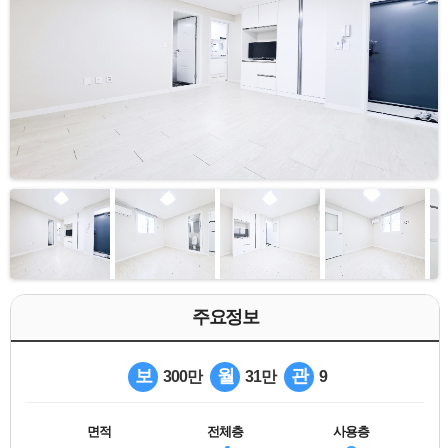
주요정보
보
월
관
300만
31만
9
면적
전체층
사용층