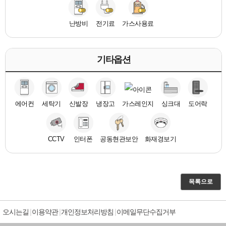
난방비
전기료
가스사용료
기타옵션
에어컨
세탁기
신발장
냉장고
가스레인지
싱크대
도어락
CCTV
인터폰
공동현관보안
화재경보기
목록으로
오시는길
이용약관
개인정보처리방침
이메일무단수집거부