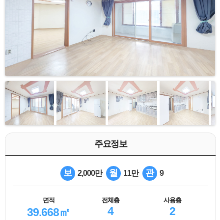
주요정보
보
월
관
2,000만
11만
9
면적
전체층
사용층
4
2
39.668㎡