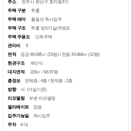
주소
전주시 완산구 효자동3가
주택 구분
투룸
주택 테마
풀옵션 즉시입주
주택 구조
투룸 방1/거실(주방)1
주택 주용도
단독주택
관리비
9
면적
공급 49.585㎡ (15평) / 전용 39.668㎡ (12평)
현관구조
계단식
대지면적
228㎡ / 68.97평
층정보
전체층 : 4층 / 현재층 : 2층
방향
서 (거실기준)
리모델링
부분 리모델링
엘리베이트
없음
입주가능일
즉시입주
주차
6 대