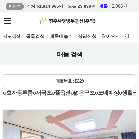
매물
: 2,986건
방문수
전체:
51,614,665
명
오늘:
23,639
명
지도검색
목록검색
매물내놓기
상담신청
찾아오시는길
매물 검색
매물번호 : E829
o효자동투룸o서곡초o풀옵션o넓은구조o도배예정o생활권