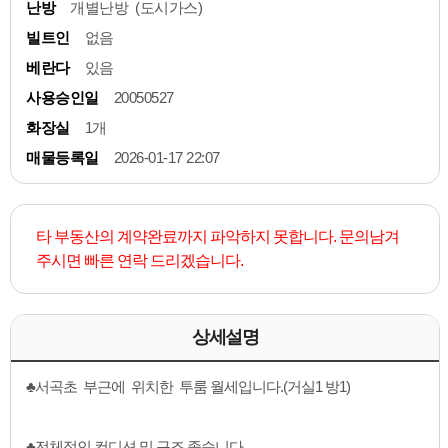
난방
개별난방 (도시가스)
빌트인
없음
베란다
있음
사용승인일
20050527
화장실
1개
매물등록일
2026-01-17 22:07
타 부동산의 계약완료까지 파악하지 못합니다. 문의남겨
주시면 빠른 연락 드리겠습니다.
상세설명
♣서곡초 부근에 위치한 투룸 월세입니다.(거실1 방1)
♣전체적인 컨디션 및 구조 좋습니다.